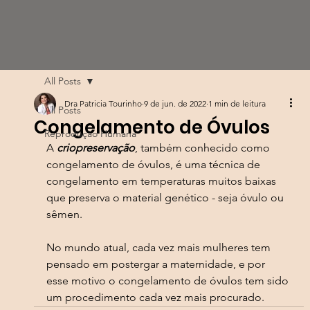
All Posts
Dra Patricia Tourinho
9 de jun. de 2022
1 min de leitura
All Posts
Congelamento de Óvulos
Reprodução Humana
A 
criopreservação
, também conhecido como 
congelamento de óvulos, é uma técnica de 
congelamento em temperaturas muitos baixas 
que preserva o material genético - seja óvulo ou 
sêmen.
No mundo atual, cada vez mais mulheres tem 
pensado em postergar a maternidade, e por 
esse motivo o congelamento de óvulos tem sido 
um procedimento cada vez mais procurado.