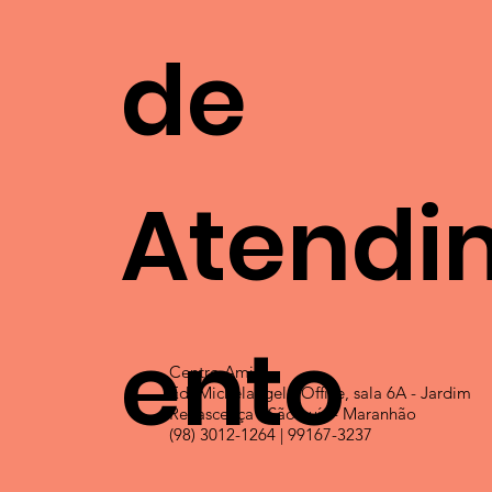
de
Atendi
ento
Centro Ami
Ed. Michelangelo Office, sala 6A - Jardim
Renascença - São Luís - Maranhão
(98) 3012-1264 | 99167-3237